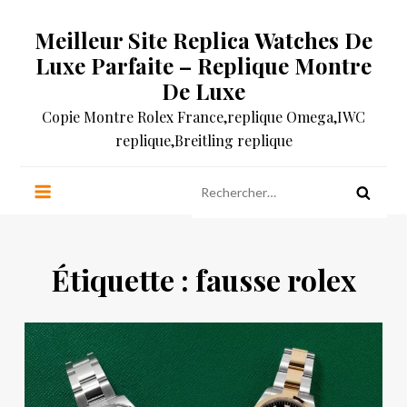
Skip
Meilleur Site Replica Watches De
to
content
Luxe Parfaite – Replique Montre
De Luxe
Copie Montre Rolex France,replique Omega,IWC
replique,Breitling replique
Rechercher :
Étiquette :
fausse rolex